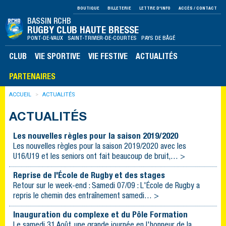
BOUTIQUE
BILLETERIE
LETTRE D'INFO
ACCÈS / CONTACT
BASSIN RCHB
RUGBY CLUB HAUTE BRESSE
PONT-DE-VAUX SAINT-TRIVIER-DE-COURTES PAYS DE BÂGÉ
CLUB
VIE SPORTIVE
VIE FESTIVE
ACTUALITÉS
PARTENAIRES
ACCUEIL
ACTUALITÉS
ACTUALITÉS
Les nouvelles règles pour la saison 2019/2020
Les nouvelles règles pour la saison 2019/2020 avec les
U16/U19 et les seniors ont fait beaucoup de bruit,… >
Reprise de l'École de Rugby et des stages
Retour sur le week-end : Samedi 07/09 : L'École de Rugby a
repris le chemin des entraînement samedi… >
Inauguration du complexe et du Pôle Formation
Le samedi 31 Août, une grande journée en l'honneur de la