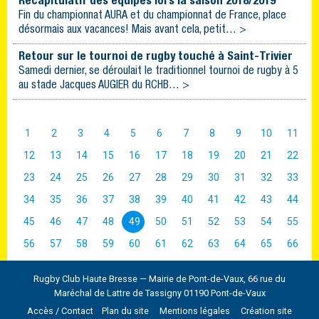
Récapitulatif des équipes lors la saison 2018/2019
Fin du championnat AURA et du championnat de France, place
désormais aux vacances! Mais avant cela, petit… >
Retour sur le tournoi de rugby touché à Saint-Trivier
Samedi dernier, se déroulait le traditionnel tournoi de rugby à 5
au stade Jacques AUGIER du RCHB… >
1
2
3
4
5
6
7
8
9
10
11
12
13
14
15
16
17
18
19
20
21
22
23
24
25
26
27
28
29
30
31
32
33
34
35
36
37
38
39
40
41
42
43
44
45
46
47
48
49
50
51
52
53
54
55
56
57
58
59
60
61
62
63
64
65
66
Rugby Club Haute Bresse — Mairie de Pont-de-Vaux, 66 rue du
Maréchal de Lattre de Tassigny 01190 Pont-de-Vaux
Accès / Contact
Plan du site
Mentions légales
Création site