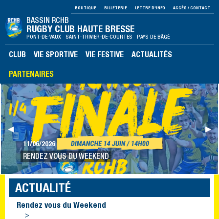
BOUTIQUE
BILLETERIE
LETTRE D'INFO
ACCÈS / CONTACT
BASSIN RCHB
RUGBY CLUB HAUTE BRESSE
PONT-DE-VAUX SAINT-TRIVIER-DE-COURTES PAYS DE BÂGÉ
CLUB
VIE SPORTIVE
VIE FESTIVE
ACTUALITÉS
PARTENAIRES
Précédent
◀︎
Sui
▶︎
11/06/2026
RENDEZ VOUS DU WEEKEND
ACTUALITÉ
Rendez vous du Weekend
>