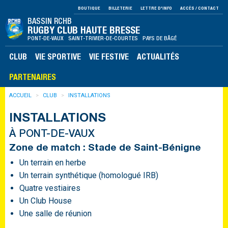
BOUTIQUE
BILLETERIE
LETTRE D'INFO
ACCÈS / CONTACT
BASSIN RCHB
RUGBY CLUB HAUTE BRESSE
PONT-DE-VAUX SAINT-TRIVIER-DE-COURTES PAYS DE BÂGÉ
CLUB
VIE SPORTIVE
VIE FESTIVE
ACTUALITÉS
PARTENAIRES
ACCUEIL
CLUB
INSTALLATIONS
INSTALLATIONS
À PONT-DE-VAUX
Zone de match : Stade de Saint-Bénigne
Un terrain en herbe
Un terrain synthétique (homologué IRB)
Quatre vestiaires
Un Club House
Une salle de réunion