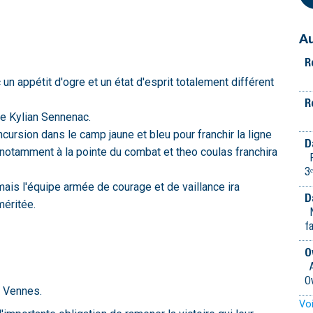
Au
R
un appétit d'ogre et un état d'esprit totalement différent
R
de Kylian Sennenac.
cursion dans le camp jaune et bleu pour franchir la ligne
D
, notamment à la pointe du combat et theo coulas franchira
P
3
mais l'équipe armée de courage et de vaillance ira
D
méritée.
N
f
O
A
O
s Vennes.
Voi