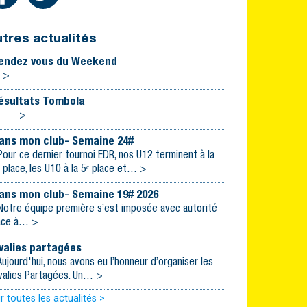
tres actualités
endez vous du Weekend
>
ésultats Tombola
>
ans mon club- Semaine 24#
our ce dernier tournoi EDR, nos U12 terminent à la
ᵉ place, les U10 à la 5ᵉ place et… >
ans mon club- Semaine 19# 2026
otre équipe première s’est imposée avec autorité
ace à… >
valies partagées
ujourd'hui, nous avons eu l’honneur d’organiser les
valies Partagées. Un… >
r toutes les actualités >