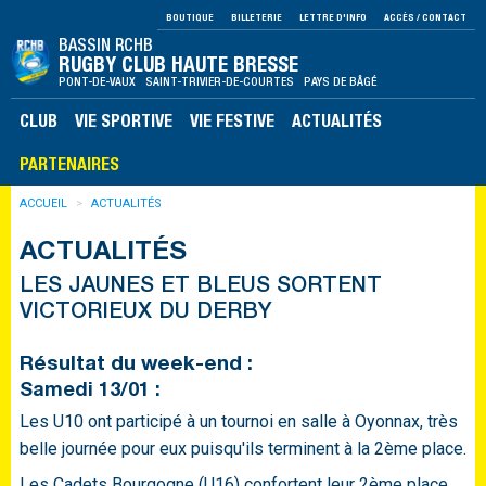
BOUTIQUE
BILLETERIE
LETTRE D'INFO
ACCÈS / CONTACT
BASSIN RCHB
RUGBY CLUB HAUTE BRESSE
PONT-DE-VAUX SAINT-TRIVIER-DE-COURTES PAYS DE BÂGÉ
CLUB
VIE SPORTIVE
VIE FESTIVE
ACTUALITÉS
PARTENAIRES
ACCUEIL
ACTUALITÉS
ACTUALITÉS
LES JAUNES ET BLEUS SORTENT
VICTORIEUX DU DERBY
Résultat du week-end :
Samedi 13/01 :
Les U10 ont participé à un tournoi en salle à Oyonnax, très
belle journée pour eux puisqu'ils terminent à la 2ème place.
Les Cadets Bourgogne (U16) confortent leur 2ème place