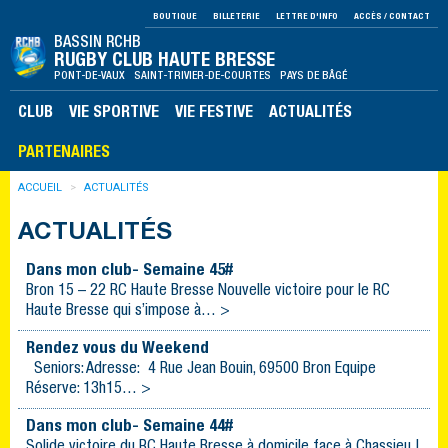
BOUTIQUE
BILLETERIE
LETTRE D'INFO
ACCÈS / CONTACT
BASSIN RCHB
RUGBY CLUB HAUTE BRESSE
PONT-DE-VAUX SAINT-TRIVIER-DE-COURTES PAYS DE BÂGÉ
CLUB
VIE SPORTIVE
VIE FESTIVE
ACTUALITÉS
PARTENAIRES
ACCUEIL
ACTUALITÉS
ACTUALITÉS
Dans mon club- Semaine 45#
Bron 15 – 22 RC Haute Bresse Nouvelle victoire pour le RC
Haute Bresse qui s’impose à… >
Rendez vous du Weekend
Seniors: Adresse: 4 Rue Jean Bouin, 69500 Bron Equipe
Réserve: 13h15… >
Dans mon club- Semaine 44#
Solide victoire du RC Haute Bresse à domicile face à Chassieu !