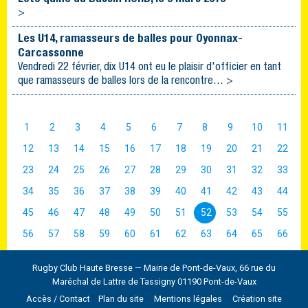
>
Les U14, ramasseurs de balles pour Oyonnax-
Carcassonne
Vendredi 22 février, dix U14 ont eu le plaisir d'officier en tant
que ramasseurs de balles lors de la rencontre… >
1
2
3
4
5
6
7
8
9
10
11
12
13
14
15
16
17
18
19
20
21
22
23
24
25
26
27
28
29
30
31
32
33
34
35
36
37
38
39
40
41
42
43
44
45
46
47
48
49
50
51
52
53
54
55
56
57
58
59
60
61
62
63
64
65
66
Rugby Club Haute Bresse — Mairie de Pont-de-Vaux, 66 rue du
Maréchal de Lattre de Tassigny 01190 Pont-de-Vaux
Accès / Contact
Plan du site
Mentions légales
Création site