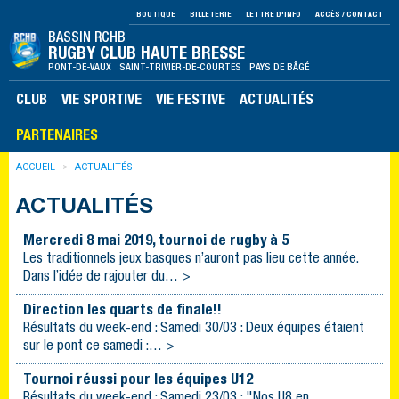
BOUTIQUE
BILLETERIE
LETTRE D'INFO
ACCÈS / CONTACT
BASSIN RCHB
RUGBY CLUB HAUTE BRESSE
PONT-DE-VAUX SAINT-TRIVIER-DE-COURTES PAYS DE BÂGÉ
CLUB
VIE SPORTIVE
VIE FESTIVE
ACTUALITÉS
PARTENAIRES
ACCUEIL
ACTUALITÉS
ACTUALITÉS
Mercredi 8 mai 2019, tournoi de rugby à 5
Les traditionnels jeux basques n’auront pas lieu cette année.
Dans l’idée de rajouter du… >
Direction les quarts de finale!!
Résultats du week-end : Samedi 30/03 : Deux équipes étaient
sur le pont ce samedi :… >
Tournoi réussi pour les équipes U12
Résultats du week-end : Samedi 23/03 : "Nos U8 en