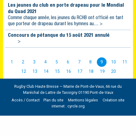
Les jeunes du club en porte drapeau pour le Mondial
du Quad 2021
Comme chaque année, les jeunes du RCHB ont officié en tant
que porteur de drapeau durant les hymnes au… >
Concours de pétanque du 15 août 2021 annulé
>
1
2
3
4
5
6
7
8
9
10
11
12
13
14
15
16
17
18
19
20
Rugby Club Haute Bresse — Mairie de Pont-de-Vaux, 66 rue du
Maréchal de Lattre de Tassigny 01190 Pont-de-Vaux
Accès / Contact
Plan du site
Mentions légales
Création site
internet : cyrcle.org