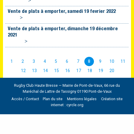
>
Vente de plats à emporter, samedi 19 fevrier 2022
>
Vente de plats à emporter, dimanche 19 décembre
2021
>
1
2
3
4
5
6
7
8
9
10
11
12
13
14
15
16
17
18
19
20
Rugby Club Haute Bresse — Mairie de Pont-de-Vaux, 66 rue du
Maréchal de Lattre de Tassigny 01190 Pont-de-Vaux
Accès / Contact
Plan du site
Mentions légales
Création site
internet : cyrcle.org