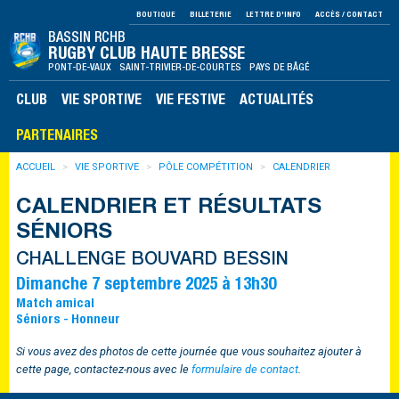
BOUTIQUE
BILLETERIE
LETTRE D'INFO
ACCÈS / CONTACT
BASSIN RCHB
RUGBY CLUB HAUTE BRESSE
PONT-DE-VAUX SAINT-TRIVIER-DE-COURTES PAYS DE BÂGÉ
CLUB
VIE SPORTIVE
VIE FESTIVE
ACTUALITÉS
PARTENAIRES
ACCUEIL
VIE SPORTIVE
PÔLE COMPÉTITION
CALENDRIER
CALENDRIER ET RÉSULTATS
SÉNIORS
CHALLENGE BOUVARD BESSIN
Dimanche 7 septembre 2025 à 13h30
Match amical
Séniors - Honneur
Si vous avez des photos de cette journée que vous souhaitez ajouter à
cette page, contactez-nous avec le
formulaire de contact
.