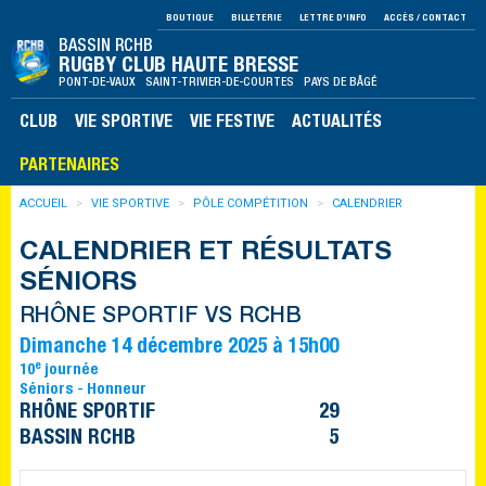
BOUTIQUE
BILLETERIE
LETTRE D'INFO
ACCÈS / CONTACT
BASSIN RCHB
RUGBY CLUB HAUTE BRESSE
PONT-DE-VAUX SAINT-TRIVIER-DE-COURTES PAYS DE BÂGÉ
CLUB
VIE SPORTIVE
VIE FESTIVE
ACTUALITÉS
PARTENAIRES
ACCUEIL
VIE SPORTIVE
PÔLE COMPÉTITION
CALENDRIER
CALENDRIER ET RÉSULTATS
SÉNIORS
RHÔNE SPORTIF VS RCHB
Dimanche 14 décembre 2025 à 15h00
e
10
journée
Séniors - Honneur
RHÔNE SPORTIF
29
BASSIN RCHB
5