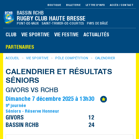
BOUTIQUE
BILLETERIE
LETTRE D'INFO
ACCÈS / CONTACT
BASSIN RCHB
RUGBY CLUB HAUTE BRESSE
PONT-DE-VAUX SAINT-TRIVIER-DE-COURTES PAYS DE BÂGÉ
CLUB
VIE SPORTIVE
VIE FESTIVE
ACTUALITÉS
PARTENAIRES
ACCUEIL
VIE SPORTIVE
PÔLE COMPÉTITION
CALENDRIER
CALENDRIER ET RÉSULTATS
SÉNIORS
GIVORS VS RCHB
Dimanche 7 décembre 2025 à 13h30
e
9
journée
Séniors - Réserve Honneur
GIVORS
12
BASSIN RCHB
24