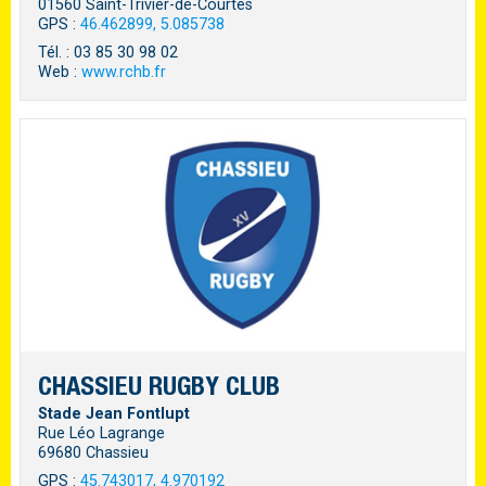
01560 Saint-Trivier-de-Courtes
GPS :
46.462899, 5.085738
Tél. : 03 85 30 98 02
Web :
www.rchb.fr
CHASSIEU RUGBY CLUB
Stade Jean Fontlupt
Rue Léo Lagrange
69680 Chassieu
GPS :
45.743017, 4.970192