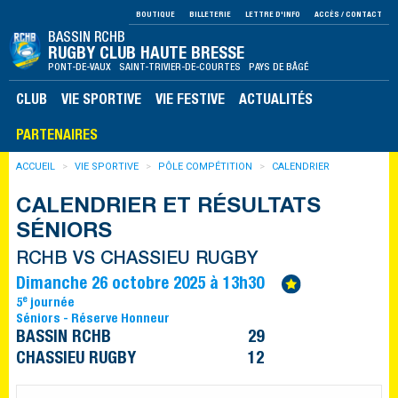
BOUTIQUE
BILLETERIE
LETTRE D'INFO
ACCÈS / CONTACT
BASSIN RCHB
RUGBY CLUB HAUTE BRESSE
PONT-DE-VAUX SAINT-TRIVIER-DE-COURTES PAYS DE BÂGÉ
CLUB
VIE SPORTIVE
VIE FESTIVE
ACTUALITÉS
PARTENAIRES
ACCUEIL
VIE SPORTIVE
PÔLE COMPÉTITION
CALENDRIER
CALENDRIER ET RÉSULTATS
SÉNIORS
RCHB VS CHASSIEU RUGBY
Dimanche 26 octobre 2025 à 13h30
e
5
journée
Séniors - Réserve Honneur
BASSIN RCHB
29
CHASSIEU RUGBY
12