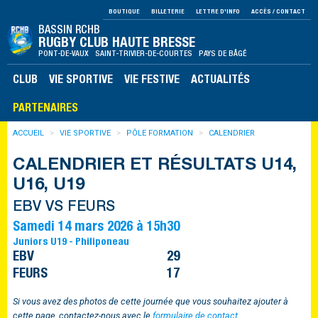
BOUTIQUE
BILLETERIE
LETTRE D'INFO
ACCÈS / CONTACT
BASSIN RCHB
RUGBY CLUB HAUTE BRESSE
PONT-DE-VAUX SAINT-TRIVIER-DE-COURTES PAYS DE BÂGÉ
CLUB
VIE SPORTIVE
VIE FESTIVE
ACTUALITÉS
PARTENAIRES
ACCUEIL
VIE SPORTIVE
PÔLE FORMATION
CALENDRIER
CALENDRIER ET RÉSULTATS U14,
U16, U19
EBV VS FEURS
Samedi 14 mars 2026 à 15h30
Juniors U19 - Philiponeau
EBV
29
FEURS
17
Si vous avez des photos de cette journée que vous souhaitez ajouter à
cette page, contactez-nous avec le
formulaire de contact
.