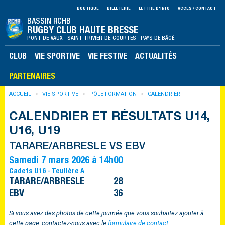
BOUTIQUE
BILLETERIE
LETTRE D'INFO
ACCÈS / CONTACT
BASSIN RCHB
RUGBY CLUB HAUTE BRESSE
PONT-DE-VAUX SAINT-TRIVIER-DE-COURTES PAYS DE BÂGÉ
CLUB
VIE SPORTIVE
VIE FESTIVE
ACTUALITÉS
PARTENAIRES
ACCUEIL
VIE SPORTIVE
PÔLE FORMATION
CALENDRIER
CALENDRIER ET RÉSULTATS U14,
U16, U19
TARARE/ARBRESLE VS EBV
Samedi 7 mars 2026 à 14h00
Cadets U16 - Teulière A
TARARE/ARBRESLE
28
EBV
36
Si vous avez des photos de cette journée que vous souhaitez ajouter à
cette page, contactez-nous avec le
formulaire de contact
.