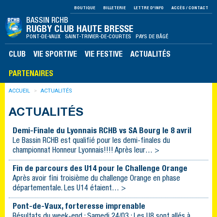
BOUTIQUE
BILLETERIE
LETTRE D'INFO
ACCÈS / CONTACT
BASSIN RCHB
RUGBY CLUB HAUTE BRESSE
PONT-DE-VAUX SAINT-TRIVIER-DE-COURTES PAYS DE BÂGÉ
CLUB
VIE SPORTIVE
VIE FESTIVE
ACTUALITÉS
PARTENAIRES
ACCUEIL
ACTUALITÉS
ACTUALITÉS
Demi-Finale du Lyonnais RCHB vs SA Bourg le 8 avril
Le Bassin RCHB est qualifié pour les demi-finales du
championnat Honneur Lyonnais!!!! Après leur… >
Fin de parcours des U14 pour le Challenge Orange
Après avoir fini troisième du challenge Orange en phase
départementale. Les U14 étaient… >
Pont-de-Vaux, forteresse imprenable
Résultats du week-end : Samedi 24/03 : Les U8 sont allés à