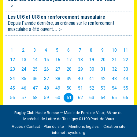
>
Les U16 et U18 en renforcement musculaire
Depuis l'année dernière, un créneau sur le renforcement
musculaire a été ouvert… >
1
2
3
4
5
6
7
8
9
10
11
12
13
14
15
16
17
18
19
20
21
22
23
24
25
26
27
28
29
30
31
32
33
34
35
36
37
38
39
40
41
42
43
44
45
46
47
48
49
50
51
52
53
54
55
56
57
58
59
60
61
62
63
64
65
66
Rugby Club Haute Bresse — Mairie de Pont-de-Vaux, 66 rue du
Maréchal de Lattre de Tassigny 01190 Pont-de-Vaux
Accès / Contact
Plan du site
Mentions légales
Création site
internet : cyrcle.org