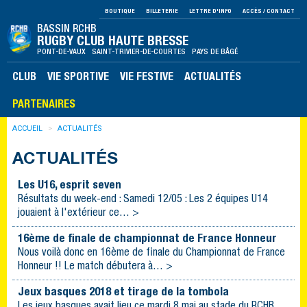
BOUTIQUE
BILLETERIE
LETTRE D'INFO
ACCÈS / CONTACT
BASSIN RCHB
RUGBY CLUB HAUTE BRESSE
PONT-DE-VAUX SAINT-TRIVIER-DE-COURTES PAYS DE BÂGÉ
CLUB
VIE SPORTIVE
VIE FESTIVE
ACTUALITÉS
PARTENAIRES
ACCUEIL
ACTUALITÉS
ACTUALITÉS
Les U16, esprit seven
Résultats du week-end : Samedi 12/05 : Les 2 équipes U14
jouaient à l'extérieur ce… >
16ème de finale de championnat de France Honneur
Nous voilà donc en 16ème de finale du Championnat de France
Honneur !! Le match débutera à… >
Jeux basques 2018 et tirage de la tombola
Les jeux basques avait lieu ce mardi 8 mai au stade du RCHB,