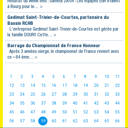
Résultat du week-end : Samedi 28/04 : Les équipes EdR étaient
à Bourg pour le… >
Gedimat Saint-Trivier-de-Courtes, partenaire du
Bassin RCHB
L'entreprise Gedimat Saint-Trivier-de-Courtes est gérée par
la famille DOURY. Cette… >
Barrage du Championnat de France Honneur
Après 3 années vierge, le championnat de France revient avec
ce « 64 ème… >
1
2
3
4
5
6
7
8
9
10
11
12
13
14
15
16
17
18
19
20
21
22
23
24
25
26
27
28
29
30
31
32
33
34
35
36
37
38
39
40
41
42
43
44
45
46
47
48
49
50
51
52
53
54
55
56
57
58
59
60
61
62
63
64
65
66